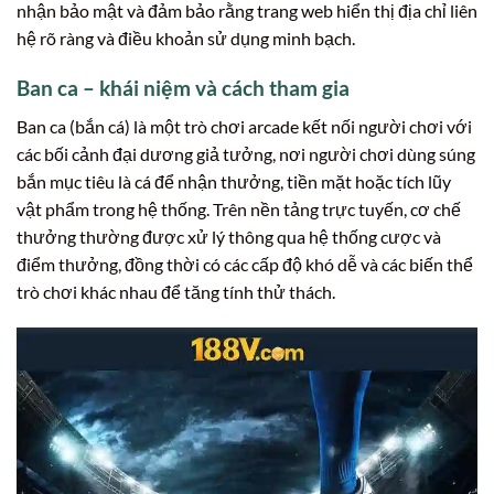
nhận bảo mật và đảm bảo rằng trang web hiển thị địa chỉ liên
hệ rõ ràng và điều khoản sử dụng minh bạch.
Ban ca – khái niệm và cách tham gia
Ban ca (bắn cá) là một trò chơi arcade kết nối người chơi với
các bối cảnh đại dương giả tưởng, nơi người chơi dùng súng
bắn mục tiêu là cá để nhận thưởng, tiền mặt hoặc tích lũy
vật phẩm trong hệ thống. Trên nền tảng trực tuyến, cơ chế
thưởng thường được xử lý thông qua hệ thống cược và
điểm thưởng, đồng thời có các cấp độ khó dễ và các biến thể
trò chơi khác nhau để tăng tính thử thách.