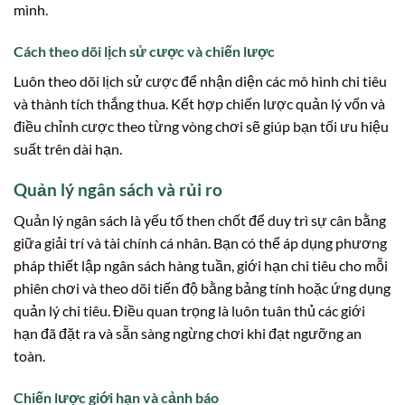
mình.
Cách theo dõi lịch sử cược và chiến lược
Luôn theo dõi lịch sử cược để nhận diện các mô hình chi tiêu
và thành tích thắng thua. Kết hợp chiến lược quản lý vốn và
điều chỉnh cược theo từng vòng chơi sẽ giúp bạn tối ưu hiệu
suất trên dài hạn.
Quản lý ngân sách và rủi ro
Quản lý ngân sách là yếu tố then chốt để duy trì sự cân bằng
giữa giải trí và tài chính cá nhân. Bạn có thể áp dụng phương
pháp thiết lập ngân sách hàng tuần, giới hạn chi tiêu cho mỗi
phiên chơi và theo dõi tiến độ bằng bảng tính hoặc ứng dụng
quản lý chi tiêu. Điều quan trọng là luôn tuân thủ các giới
hạn đã đặt ra và sẵn sàng ngừng chơi khi đạt ngưỡng an
toàn.
Chiến lược giới hạn và cảnh báo