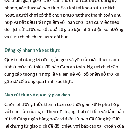
Để tham gia, người chơi cần thực hiện các bước đăng ký
nhanh, xác thực và nạp tiền. Sau khi tài khoản được kích
hoạt, người chơi có thể chọn phương thức thanh toán phù
hợp và bắt đầu trải nghiệm với bàn chơi ban ca. Việc theo
dõi lịch sử cược và kết quả sẽ giúp bạn nhận diện xu hướng
và điều chỉnh chiến lược dài hạn.
Đăng ký nhanh và xác thực
Quy trình đăng ký nên ngắn gọn và yêu cầu xác thực danh
tính ở mức tối thiểu để bảo đảm an toàn. Người chơi cần
cung cấp thông tin hợp lệ và liên hệ với bộ phận hỗ trợ khi
gặp sự cố trong quá trình xác thực.
Nạp rút tiền và quản lý giao dịch
Chọn phương thức thanh toán có thời gian xử lý phù hợp
với nhu cầu của bạn. Theo dõi trạng thái rút tiền và đảm bảo
rút về đúng ngân hàng hoặc ví điện tử bạn đã đăng ký. Giữ
lại chứng từ giao dịch để đối chiếu với báo cáo tài khoản của