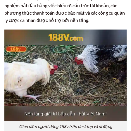
nghiệm bắt đầu bằng việc hiểu rõ cấu trúc tài khoản, các
phương thức thanh toán được bảo mật và các công cụ quản
lý cược cá nhân được hỗ trợ bởi nền tảng.
Giao diện người dùng 188v trên desktop và di động