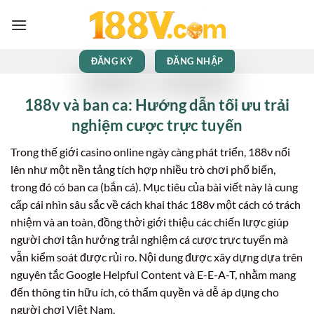
Bỏ
qua
nội
dung
ĐĂNG KÝ
ĐĂNG NHẬP
188v và ban ca: Hướng dẫn tối ưu trải
nghiệm cược trực tuyến
Trong thế giới casino online ngày càng phát triển, 188v nổi
lên như một nền tảng tích hợp nhiều trò chơi phổ biến,
trong đó có ban ca (bắn cá). Mục tiêu của bài viết này là cung
cấp cái nhìn sâu sắc về cách khai thác 188v một cách có trách
nhiệm và an toàn, đồng thời giới thiệu các chiến lược giúp
người chơi tận hưởng trải nghiệm cá cược trực tuyến mà
vẫn kiểm soát được rủi ro. Nội dung được xây dựng dựa trên
nguyên tắc Google Helpful Content và E-E-A-T, nhằm mang
đến thông tin hữu ích, có thẩm quyền và dễ áp dụng cho
người chơi Việt Nam.