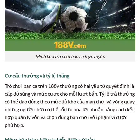
Minh họa trò chơi ban ca trực tuyến
Cơ cấu thưởng và tỷ lệ thắng
Trò chơi ban ca trên 188v thường có hai yếu tố quyết định là
cấp độ súng và mức cược cho mỗi lượt bắn. Tỷ lệ trả thưởng
có thể dao động theo mức độ khó của màn chơi và vòng quay,
nhưng người chơi có thể tối ưu hóa lợi nhuận bằng cách kết
hợp quản lý vốn và chọn đúng bàn chơi với phạm vi cược
phù hợp.
Mẹo chọn bàn chơi và chiến lược cơ bản