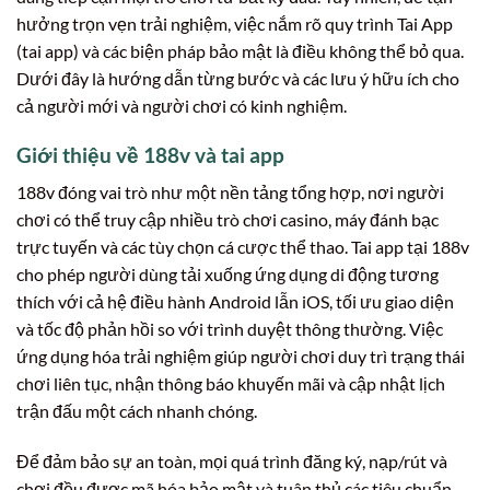
hưởng trọn vẹn trải nghiệm, việc nắm rõ quy trình Tai App
(tai app) và các biện pháp bảo mật là điều không thể bỏ qua.
Dưới đây là hướng dẫn từng bước và các lưu ý hữu ích cho
cả người mới và người chơi có kinh nghiệm.
Giới thiệu về 188v và tai app
188v đóng vai trò như một nền tảng tổng hợp, nơi người
chơi có thể truy cập nhiều trò chơi casino, máy đánh bạc
trực tuyến và các tùy chọn cá cược thể thao. Tai app tại 188v
cho phép người dùng tải xuống ứng dụng di động tương
thích với cả hệ điều hành Android lẫn iOS, tối ưu giao diện
và tốc độ phản hồi so với trình duyệt thông thường. Việc
ứng dụng hóa trải nghiệm giúp người chơi duy trì trạng thái
chơi liên tục, nhận thông báo khuyến mãi và cập nhật lịch
trận đấu một cách nhanh chóng.
Để đảm bảo sự an toàn, mọi quá trình đăng ký, nạp/rút và
chơi đều được mã hóa bảo mật và tuân thủ các tiêu chuẩn