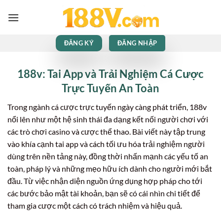
Bỏ
qua
nội
dung
ĐĂNG KÝ
ĐĂNG NHẬP
188v: Tai App và Trải Nghiệm Cá Cược
Trực Tuyến An Toàn
Trong ngành cá cược trực tuyến ngày càng phát triển, 188v
nổi lên như một hệ sinh thái đa dạng kết nối người chơi với
các trò chơi casino và cược thể thao. Bài viết này tập trung
vào khía cạnh tai app và cách tối ưu hóa trải nghiệm người
dùng trên nền tảng này, đồng thời nhấn mạnh các yếu tố an
toàn, pháp lý và những mẹo hữu ích dành cho người mới bắt
đầu. Từ việc nhận diện nguồn ứng dụng hợp pháp cho tới
các bước bảo mật tài khoản, bạn sẽ có cái nhìn chi tiết để
tham gia cược một cách có trách nhiệm và hiệu quả.