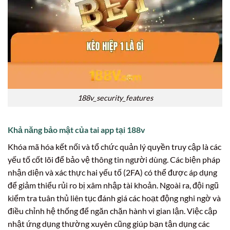
188v_security_features
Khả năng bảo mật của tai app tại 188v
Khóa mã hóa kết nối và tổ chức quản lý quyền truy cập là các
yếu tố cốt lõi để bảo vệ thông tin người dùng. Các biện pháp
nhận diện và xác thực hai yếu tố (2FA) có thể được áp dụng
để giảm thiểu rủi ro bị xâm nhập tài khoản. Ngoài ra, đội ngũ
kiểm tra tuân thủ liên tục đánh giá các hoạt động nghi ngờ và
điều chỉnh hệ thống để ngăn chặn hành vi gian lận. Việc cập
nhật ứng dụng thường xuyên cũng giúp bạn tận dụng các