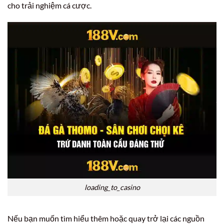
cho trải nghiệm cá cược.
loading_to_casino
Nếu bạn muốn tìm hiểu thêm hoặc quay trở lại các nguồn