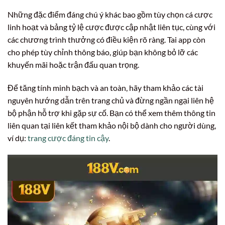
Những đặc điểm đáng chú ý khác bao gồm tùy chọn cá cược
linh hoạt và bảng tỷ lệ cược được cập nhật liên tục, cùng với
các chương trình thưởng có điều kiện rõ ràng. Tai app còn
cho phép tùy chỉnh thông báo, giúp bạn không bỏ lỡ các
khuyến mãi hoặc trận đấu quan trọng.
Để tăng tính minh bạch và an toàn, hãy tham khảo các tài
nguyên hướng dẫn trên trang chủ và đừng ngần ngại liên hệ
bộ phận hỗ trợ khi gặp sự cố. Bạn có thể xem thêm thông tin
liên quan tại liên kết tham khảo nội bộ dành cho người dùng,
ví dụ:
trang cược đáng tin cậy
.