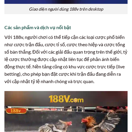
Giao diện người dùng 188v trên desktop
Các sản phẩm và dịch vụ nổi bật
Với 188v, người chơi có thể tiếp cận các loại cược phổ biến
như cược trận đấu, cược tỉ số, cược theo hiệp và cược tổng
số bàn thắng. Đối với các giải đấu quan trọng trên thế giới, tỷ
lệ cược thường được cập nhật liên tục để phản ánh biến
động thực tế. Nền tảng cũng có khu vực cược trực tiếp (live
betting), cho phép bạn đặt cược khi trận đấu đang diễn ra
với cập nhật tỷ lệ nhanh chóng và trực quan.