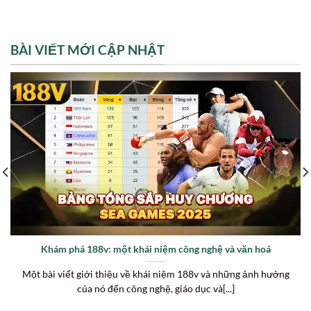
BÀI VIẾT MỚI CẬP NHẬT
Khám phá 188v: một khái niệm công nghệ và văn hoá
Một bài viết giới thiệu về khái niệm 188v và những ảnh hưởng
của nó đến công nghệ, giáo dục và[...]