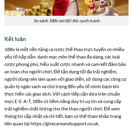
So sánh 188v với đối thủ cạnh tranh
Kết luận
188v là một nền tảng cá cược thể thao trực tuyến có nhiều
yếu tố hấp dẫn: danh mục môn thể thao đa dạng, các loại
cược phong phú, hiệu suất cược nhanh và cam kết đảm bảo
an toàn cho người chơi. Để tận dụng tối đa trải nghiệm,
người dùng nên làm quen với giao diện, sử dụng các công cụ
quản lý ngân sách và chú trọng đến yếu tố minh bạch khi
thực hiện các giao dịch. Với cách tiếp cận dựa trên chuẩn
mực E-E-A-T, 188v có tiềm năng duy trì uy tín và cung cấp
trải nghiệm chất lượng cho the thao người chơi. Để xem
thông tin cập nhật và chi tiết, bạn có thể tham khảo trang
liên quan tại https://givecareandsupport.co.uk.