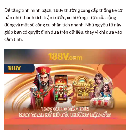
Để tăng tính minh bạch, 188v thường cung cấp thống kê cơ
bản như thành tích trận trước, xu hướng cược của cộng
đồng và một số công cụ phân tích nhanh. Những yếu tố này
giúp bạn có quyết định dựa trên dữ liệu, thay vì chỉ dựa vào
cảm tính.