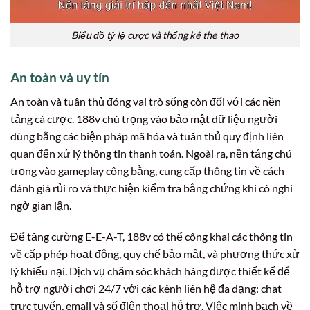
Biểu đồ tỷ lệ cược và thống kê the thao
An toàn và uy tín
An toàn và tuân thủ đóng vai trò sống còn đối với các nền
tảng cá cược. 188v chú trọng vào bảo mật dữ liệu người
dùng bằng các biện pháp mã hóa và tuân thủ quy định liên
quan đến xử lý thông tin thanh toán. Ngoài ra, nền tảng chú
trọng vào gameplay công bằng, cung cấp thông tin về cách
đánh giá rủi ro và thực hiện kiểm tra bằng chứng khi có nghi
ngờ gian lận.
Để tăng cường E-E-A-T, 188v có thể công khai các thông tin
về cấp phép hoạt động, quy chế bảo mật, và phương thức xử
lý khiếu nại. Dịch vụ chăm sóc khách hàng được thiết kế để
hỗ trợ người chơi 24/7 với các kênh liên hệ đa dạng: chat
trực tuyến, email và số điện thoại hỗ trợ. Việc minh bạch về