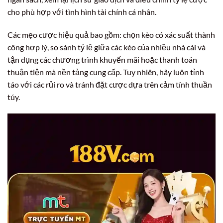
cho phù hợp với tình hình tài chính cá nhân.
Các mẹo cược hiệu quả bao gồm: chọn kèo có xác suất thành
công hợp lý, so sánh tỷ lệ giữa các kèo của nhiều nhà cái và
tận dụng các chương trình khuyến mãi hoặc thanh toán
thuận tiện mà nền tảng cung cấp. Tuy nhiên, hãy luôn tỉnh
táo với các rủi ro và tránh đặt cược dựa trên cảm tính thuần
túy.