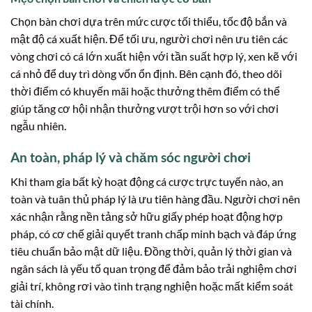
Chọn bàn chơi dựa trên mức cược tối thiểu, tốc độ bắn và
mật độ cá xuất hiện. Để tối ưu, người chơi nên ưu tiên các
vòng chơi có cá lớn xuất hiện với tần suất hợp lý, xen kẽ với
cá nhỏ để duy trì dòng vốn ổn định. Bên cạnh đó, theo dõi
thời điểm có khuyến mãi hoặc thưởng thêm điểm có thể
giúp tăng cơ hội nhận thưởng vượt trội hơn so với chơi
ngẫu nhiên.
An toàn, pháp lý và chăm sóc người chơi
Khi tham gia bất kỳ hoạt động cá cược trực tuyến nào, an
toàn và tuân thủ pháp lý là ưu tiên hàng đầu. Người chơi nên
xác nhận rằng nền tảng sở hữu giấy phép hoạt động hợp
pháp, có cơ chế giải quyết tranh chấp minh bạch và đáp ứng
tiêu chuẩn bảo mật dữ liệu. Đồng thời, quản lý thời gian và
ngân sách là yếu tố quan trọng để đảm bảo trải nghiệm chơi
giải trí, không rơi vào tình trạng nghiện hoặc mất kiểm soát
tài chính.