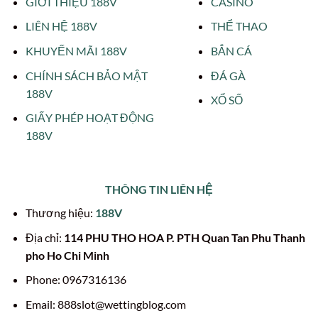
GIỚI THIỆU 188V
CASINO
LIÊN HỆ 188V
THỂ THAO
KHUYẾN MÃI 188V
BẮN CÁ
CHÍNH SÁCH BẢO MẬT
ĐÁ GÀ
188V
XỔ SỐ
GIẤY PHÉP HOẠT ĐỘNG
188V
THÔNG TIN LIÊN HỆ
Thương hiệu:
188V
Địa chỉ:
114 PHU THO HOA P. PTH Quan Tan Phu Thanh
pho Ho Chi Minh
Phone:
0967316136
Email:
888slot@wettingblog.com