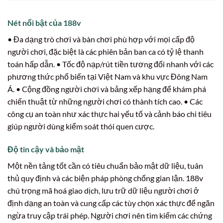
Nét nổi bật của 188v
• Đa dạng trò chơi và bàn chơi phù hợp với mọi cấp độ
người chơi, đặc biệt là các phiên bản ban ca có tỷ lệ thanh
toán hấp dẫn. • Tốc độ nạp/rút tiền tương đối nhanh với các
phương thức phổ biến tại Việt Nam và khu vực Đông Nam
Á. • Cộng đồng người chơi và bảng xếp hạng để khám phá
chiến thuật từ những người chơi có thành tích cao. • Các
công cụ an toàn như xác thực hai yếu tố và cảnh báo chi tiêu
giúp người dùng kiểm soát thói quen cược.
Độ tin cậy và bảo mật
Một nền tảng tốt cần có tiêu chuẩn bảo mật dữ liệu, tuân
thủ quy định và các biện pháp phòng chống gian lận. 188v
chú trọng mã hoá giao dịch, lưu trữ dữ liệu người chơi ở
định dạng an toàn và cung cấp các tùy chọn xác thực để ngăn
ngừa truy cập trái phép. Người chơi nên tìm kiếm các chứng