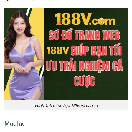
Hình ảnh minh họa 188v và ban ca
Mục lục