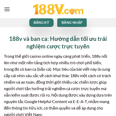
Bỏ
qua
nội
dung
ĐĂNG KÝ
ĐĂNG NHẬP
188v và ban ca: Hướng dẫn tối ưu trải
nghiệm cược trực tuyến
Trong thế giới casino online ngày càng phát triển, 188v nổi
lên như một nền tảng tích hợp nhiều trò chơi phổ biến,
trong đó có ban ca (bắn cá). Mục tiêu của bài viết này là cung
cấp cái nhìn sâu sắc về cách khai thác 188v một cách có trách
nhiệm và an toàn, đồng thời giới thiệu các chiến lược giúp
người chơi tận hưởng trải nghiệm cá cược trực tuyến mà
vẫn kiểm soát được rủi ro. Nội dung được xây dựng dựa trên
nguyên tắc Google Helpful Content và E-E-A-T, nhằm mang
đến thông tin hữu ích, có thẩm quyền và dễ áp dụng cho
người chơi Việt Nam.