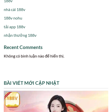
188v
nhà cái 188v
188v nohu
tải app 188v
nhận thưởng 188v
Recent Comments
Không có bình luận nào để hiển thị.
BÀI VIẾT MỚI CẬP NHẬT