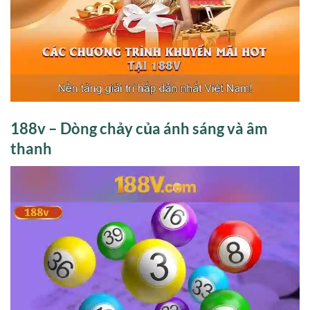
188v – Dòng chảy của ánh sáng và âm
thanh