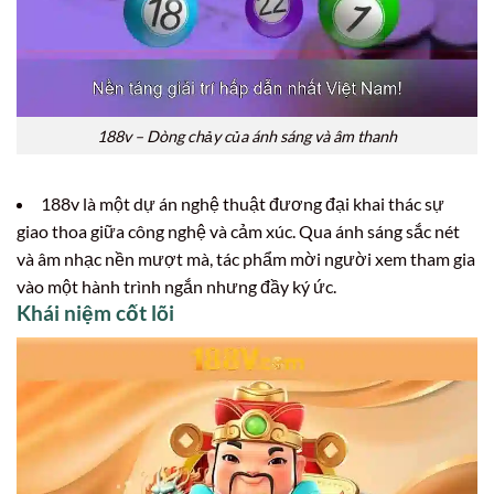
188v – Dòng chảy của ánh sáng và âm thanh
188v là một dự án nghệ thuật đương đại khai thác sự
giao thoa giữa công nghệ và cảm xúc. Qua ánh sáng sắc nét
và âm nhạc nền mượt mà, tác phẩm mời người xem tham gia
vào một hành trình ngắn nhưng đầy ký ức.
Khái niệm cốt lõi