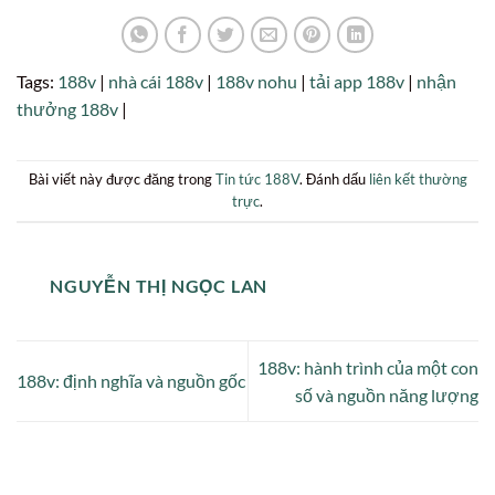
Tags:
188v
|
nhà cái 188v
|
188v nohu
|
tải app 188v
|
nhận
thưởng 188v
|
Bài viết này được đăng trong
Tin tức 188V
. Đánh dấu
liên kết thường
trực
.
NGUYỄN THỊ NGỌC LAN
188v: hành trình của một con
188v: định nghĩa và nguồn gốc
số và nguồn năng lượng