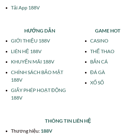
Tải App 188V
HƯỚNG DẪN
GAME HOT
GIỚI THIỆU 188V
CASINO
LIÊN HỆ 188V
THỂ THAO
KHUYẾN MÃI 188V
BẮN CÁ
CHÍNH SÁCH BẢO MẬT
ĐÁ GÀ
188V
XỔ SỐ
GIẤY PHÉP HOẠT ĐỘNG
188V
THÔNG TIN LIÊN HỆ
Thương hiệu:
188V