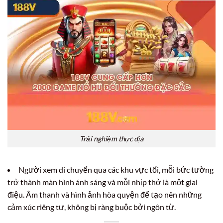
Trải nghiệm thực địa
Người xem di chuyển qua các khu vực tối, mỗi bức tường
trở thành màn hình ánh sáng và mỗi nhịp thở là một giai
điệu. Âm thanh và hình ảnh hòa quyện để tạo nên những
cảm xúc riêng tư, không bị ràng buộc bởi ngôn từ.