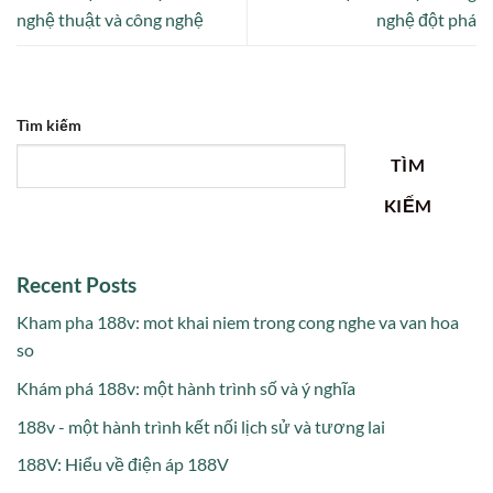
nghệ thuật và công nghệ
nghệ đột phá
Tìm kiếm
TÌM
KIẾM
Recent Posts
Kham pha 188v: mot khai niem trong cong nghe va van hoa
so
Khám phá 188v: một hành trình số và ý nghĩa
188v - một hành trình kết nối lịch sử và tương lai
188V: Hiểu về điện áp 188V