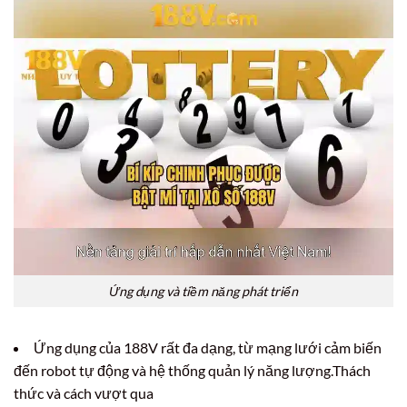
Ứng dụng và tiềm năng phát triển
Ứng dụng của 188V rất đa dạng, từ mạng lưới cảm biến
đến robot tự động và hệ thống quản lý năng lượng.
Thách
thức và cách vượt qua