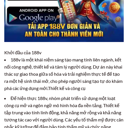
Khởi đầu của 188v
188v là một khái niệm sáng tạo mang tính liên ngành, kết
nối công nghệ, thiết kế và tâm lý người dùng. Dự án này khai
thác sự giao thoa giữa số hóa và trải nghiệm thực tế để tạo
ra một hệ sinh thái mở, cho phép người sáng tạo tự do khám
phá các ứng dụng mới.
Thiết kế và công cụ
Để hiện thực 188v, nhóm phát triển sử dụng một loạt
công cụ mở và ngôn ngữ mô hình hóa đa nền tảng. Thiết kế
tập trung vào tính linh động, khả năng mở rộng và khả năng
tương tác cao với người dùng. Các yếu tố thẩm mỹ được cân
nhắc kỹ lưỡng để đảm bảo tính thẩm mỹ và chức năng.