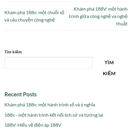
Khám phá 188V: một hành
Khám phá 188v: một chuỗi số
trình giữa công nghệ và nghệ
và câu chuyện công nghệ
thuật
Tìm kiếm
TÌM
KIẾM
Recent Posts
Khám phá 188v: một hành trình số và ý nghĩa
188v - một hành trình kết nối lịch sử và tương lai
188V: Hiểu về điện áp 188V