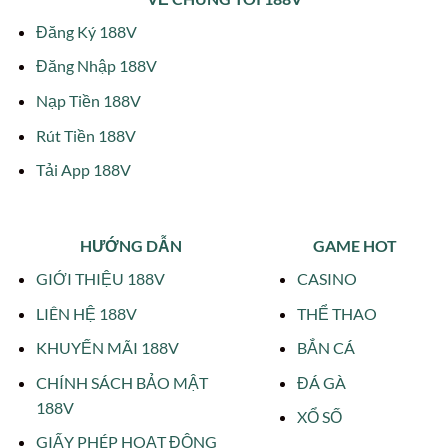
Đăng Ký 188V
Đăng Nhập 188V
Nạp Tiền 188V
Rút Tiền 188V
Tải App 188V
HƯỚNG DẪN
GAME HOT
GIỚI THIỆU 188V
CASINO
LIÊN HỆ 188V
THỂ THAO
KHUYẾN MÃI 188V
BẮN CÁ
CHÍNH SÁCH BẢO MẬT
ĐÁ GÀ
188V
XỔ SỐ
GIẤY PHÉP HOẠT ĐỘNG