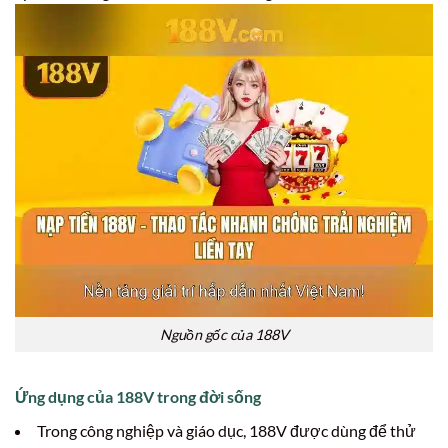
Nguồn gốc của 188V
Ứng dụng của 188V trong đời sống
Trong công nghiệp và giáo dục, 188V được dùng để thử