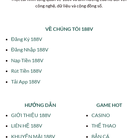
công nghệ, dữ liệu và cộng đồng số.
VỀ CHÚNG TÔI 188V
Đăng Ký 188V
Đăng Nhập 188V
Nạp Tiền 188V
Rút Tiền 188V
Tải App 188V
HƯỚNG DẪN
GAME HOT
GIỚI THIỆU 188V
CASINO
LIÊN HỆ 188V
THỂ THAO
KHUYẾN MÃI 188V
BẮN CÁ