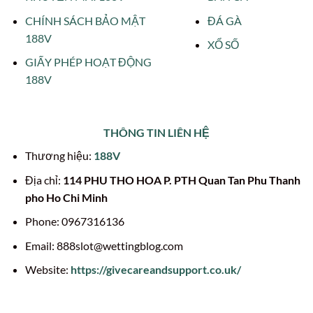
CHÍNH SÁCH BẢO MẬT
ĐÁ GÀ
188V
XỔ SỐ
GIẤY PHÉP HOẠT ĐỘNG
188V
THÔNG TIN LIÊN HỆ
Thương hiệu:
188V
Địa chỉ:
114 PHU THO HOA P. PTH Quan Tan Phu Thanh
pho Ho Chi Minh
Phone:
0967316136
Email:
888slot@wettingblog.com
Website:
https://givecareandsupport.co.uk/