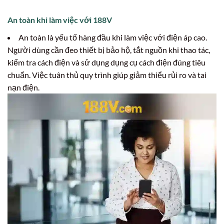
An toàn khi làm việc với 188V
An toàn là yếu tố hàng đầu khi làm việc với điện áp cao.
Người dùng cần đeo thiết bị bảo hộ, tắt nguồn khi thao tác,
kiểm tra cách điện và sử dụng dụng cụ cách điện đúng tiêu
chuẩn. Việc tuân thủ quy trình giúp giảm thiểu rủi ro và tai
nạn điện.