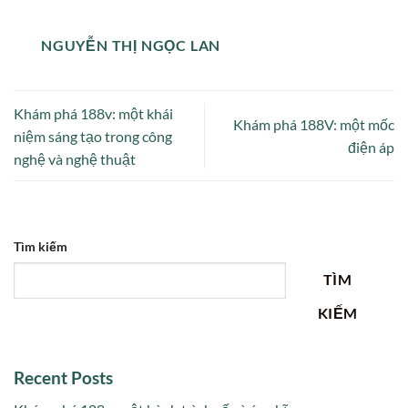
NGUYỄN THỊ NGỌC LAN
Khám phá 188v: một khái
Khám phá 188V: một mốc
niệm sáng tạo trong công
điện áp
nghệ và nghệ thuật
Tìm kiếm
TÌM
KIẾM
Recent Posts