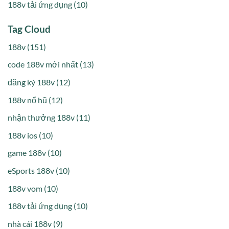
188v tải ứng dụng (10)
Tag Cloud
188v (151)
code 188v mới nhất (13)
đăng ký 188v (12)
188v nổ hũ (12)
nhận thưởng 188v (11)
188v ios (10)
game 188v (10)
eSports 188v (10)
188v vom (10)
188v tải ứng dụng (10)
nhà cái 188v (9)