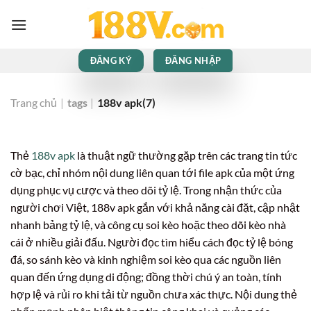
Bỏ
qua
nội
dung
ĐĂNG KÝ
ĐĂNG NHẬP
Trang chủ
|
tags
|
188v apk(7)
Thẻ
188v apk
là thuật ngữ thường gặp trên các trang tin tức
cờ bạc, chỉ nhóm nội dung liên quan tới file apk của một ứng
dụng phục vụ cược và theo dõi tỷ lệ. Trong nhận thức của
người chơi Việt, 188v apk gắn với khả năng cài đặt, cập nhật
nhanh bảng tỷ lệ, và công cụ soi kèo hoặc theo dõi kèo nhà
cái ở nhiều giải đấu. Người đọc tìm hiểu cách đọc tỷ lệ bóng
đá, so sánh kèo và kinh nghiệm soi kèo qua các nguồn liên
quan đến ứng dụng di động; đồng thời chú ý an toàn, tính
hợp lệ và rủi ro khi tải từ nguồn chưa xác thực. Nội dung thẻ