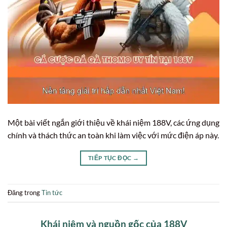
Một bài viết ngắn giới thiệu về khái niệm 188V, các ứng dụng
chính và thách thức an toàn khi làm việc với mức điện áp này.
TIẾP TỤC ĐỌC
→
Đăng trong
Tin tức
Khái niệm và nguồn gốc của 188V