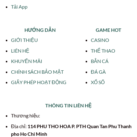
Tải App
HƯỚNG DẪN
GAME HOT
GIỚI THIỆU
CASINO
LIÊN HỆ
THỂ THAO
KHUYẾN MÃI
BẮN CÁ
CHÍNH SÁCH BẢO MẬT
ĐÁ GÀ
GIẤY PHÉP HOẠT ĐỘNG
XỔ SỐ
THÔNG TIN LIÊN HỆ
Thương hiệu:
Địa chỉ:
114 PHU THO HOA P. PTH Quan Tan Phu Thanh
pho Ho Chi Minh