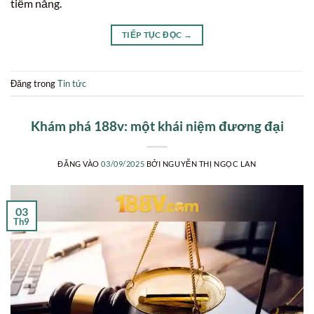
tiềm năng.
TIẾP TỤC ĐỌC
→
Đăng trong
Tin tức
Khám phá 188v: một khái niệm đương đại
ĐĂNG VÀO
03/09/2025
BỞI
NGUYỄN THỊ NGỌC LAN
03
Th9