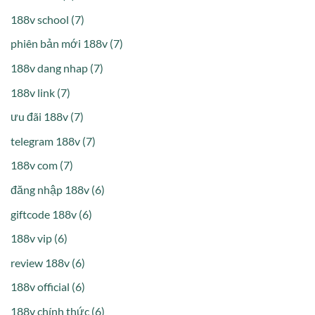
188v school (7)
phiên bản mới 188v (7)
188v dang nhap (7)
188v link (7)
ưu đãi 188v (7)
telegram 188v (7)
188v com (7)
đăng nhập 188v (6)
giftcode 188v (6)
188v vip (6)
review 188v (6)
188v official (6)
188v chính thức (6)