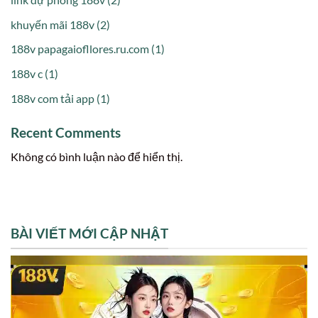
khuyến mãi 188v (2)
188v papagaiofllores.ru.com (1)
188v c (1)
188v com tải app (1)
Recent Comments
Không có bình luận nào để hiển thị.
BÀI VIẾT MỚI CẬP NHẬT