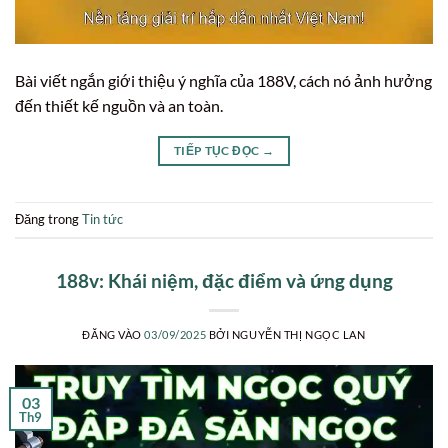
Bài viết ngắn giới thiệu ý nghĩa của 188V, cách nó ảnh hưởng
đến thiết kế nguồn và an toàn.
TIẾP TỤC ĐỌC
→
Đăng trong
Tin tức
188v: Khái niệm, đặc điểm và ứng dụng
ĐĂNG VÀO
03/09/2025
BỞI
NGUYỄN THỊ NGỌC LAN
03
Th9