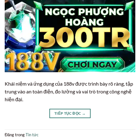
Khái niệm và ứng dụng của 188v được trình bày rõ ràng, tập
trung vào an toàn điện, đo lường và vai trò trong công nghệ
hiện đại.
TIẾP TỤC ĐỌC
→
Đăng trong
Tin tức