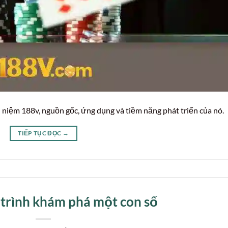
ái niệm 188v, nguồn gốc, ứng dụng và tiềm năng phát triển của nó.
TIẾP TỤC ĐỌC
→
trình khám phá một con số