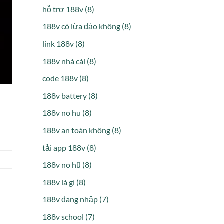
hỗ trợ 188v (8)
188v có lừa đảo không (8)
link 188v (8)
188v nhà cái (8)
code 188v (8)
188v battery (8)
188v no hu (8)
188v an toàn không (8)
tải app 188v (8)
188v no hũ (8)
188v là gì (8)
188v đang nhập (7)
188v school (7)