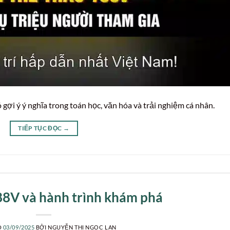
 gợi ý ý nghĩa trong toán học, văn hóa và trải nghiệm cá nhân.
TIẾP TỤC ĐỌC
→
88V và hành trình khám phá
O
03/09/2025
BỞI
NGUYỄN THỊ NGỌC LAN