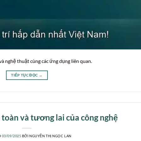
và nghệ thuật cùng các ứng dụng liên quan.
TIẾP TỤC ĐỌC
→
 toàn và tương lai của công nghệ
O
03/09/2025
BỞI
NGUYỄN THỊ NGỌC LAN