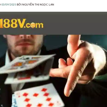
O
03/09/2025
BỞI
NGUYỄN THỊ NGỌC LAN