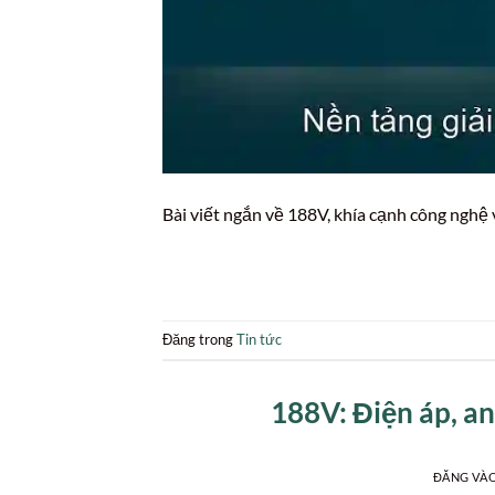
Bài viết ngắn về 188V, khía cạnh công nghệ 
Đăng trong
Tin tức
188V: Điện áp, an
ĐĂNG VÀ