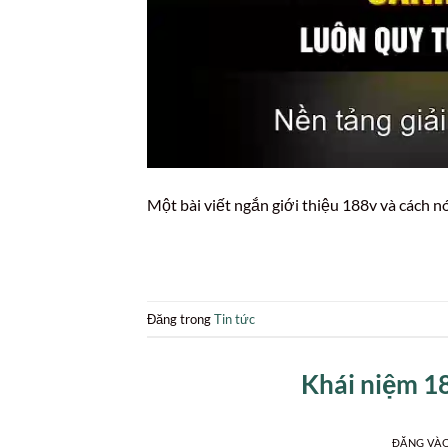
Một bài viết ngắn giới thiệu 188v và cách nó
Đăng trong
Tin tức
Khái niệm 1
ĐĂNG VÀ