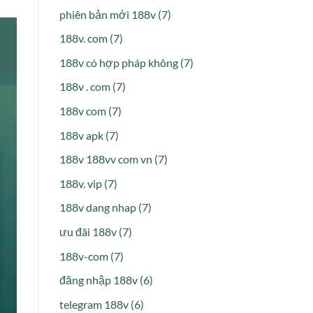
phiên bản mới 188v (7)
188v. com (7)
188v có hợp pháp không (7)
188v . com (7)
188v com (7)
188v apk (7)
188v 188vv com vn (7)
188v. vip (7)
188v dang nhap (7)
ưu đãi 188v (7)
188v-com (7)
đăng nhập 188v (6)
telegram 188v (6)